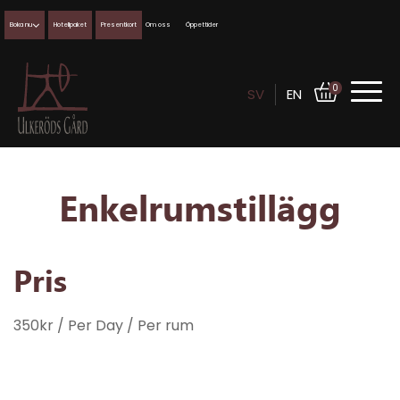
Boka nu
Hotellpaket
Presentkort
Om oss
Öppettider
0
SV
EN
Enkelrumstillägg
Pris
350
kr
/ Per Day
/ Per rum