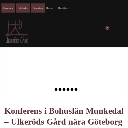
Boka nu
Hotellpaket
Presentkort
Om oss
Öppettider
0
1
2
3
4
5
6
7
Konferens i Bohuslän Munkedal
– Ulkeröds Gård nära Göteborg