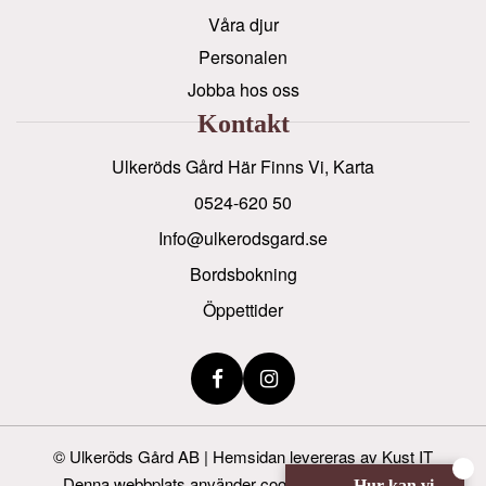
Våra djur
Personalen
Jobba hos oss
Kontakt
Ulkeröds Gård Här Finns Vi, Karta
0524-620 50
info@ulkerodsgard.se
Bordsbokning
Öppettider
©
Ulkeröds Gård AB
|
Hemsidan levereras av Kust IT
Denna webbplats använder cookies för att förbättra
Hur kan vi