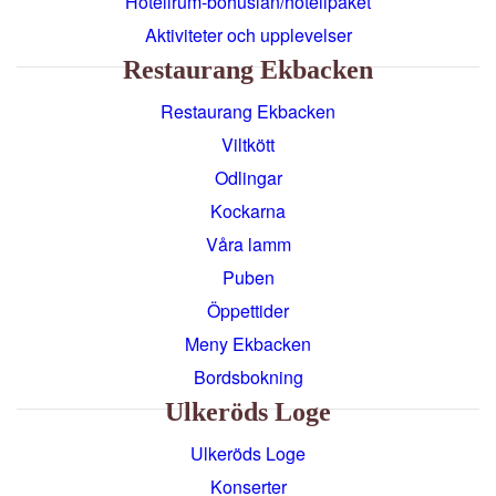
Hotellrum-bohuslän/hotellpaket
Aktiviteter och upplevelser
Restaurang Ekbacken
Restaurang Ekbacken
Viltkött
Odlingar
Kockarna
Våra lamm
Puben
Öppettider
Meny Ekbacken
Bordsbokning
Ulkeröds Loge
Ulkeröds Loge
Konserter