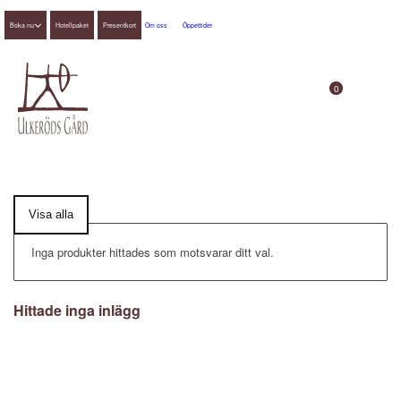
Boka nu
Hotellpaket
Presentkort
Om oss
Öppettider
0
Visa alla
Inga produkter hittades som motsvarar ditt val.
Hittade inga inlägg