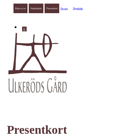
Boka nu
Hotellpaket
Presentkort
Om oss
Öppettider
0
Presentkort