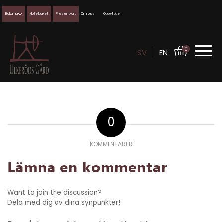
Boka nu
Hotellpaket
Presentkort
Om oss
Öppettider
0
SV
EN
0
KOMMENTARER
Lämna en kommentar
Want to join the discussion?
Dela med dig av dina synpunkter!