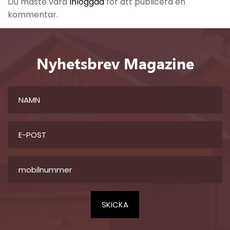
Du måste vara
inloggad
för att publicera en
kommentar.
Nyhetsbrev Magazine