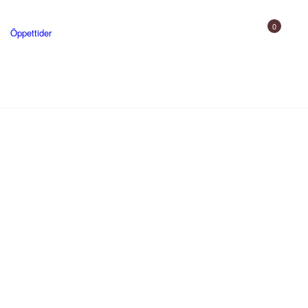
0
Öppettider
Gårdsbutik
Uppleva
Skjutbana och utbildning
Gården