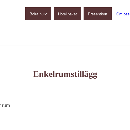
Boka nu
Hotellpaket
Presentkort
Om oss
Gårdshotell
Restaurang
Konferens
Ulkeröds Loge
Enkelrumstillägg
r rum