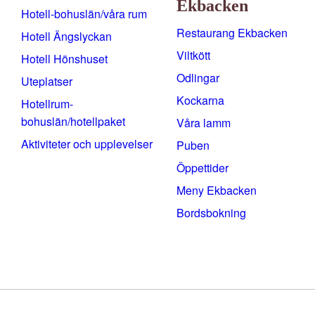
Ekbacken
Hotell-bohuslän/våra rum
Restaurang Ekbacken
Hotell Ängslyckan
Viltkött
Hotell Hönshuset
Odlingar
Uteplatser
Kockarna
Hotellrum-
bohuslän/hotellpaket
Våra lamm
Aktiviteter och upplevelser
Puben
Öppettider
Meny Ekbacken
Bordsbokning