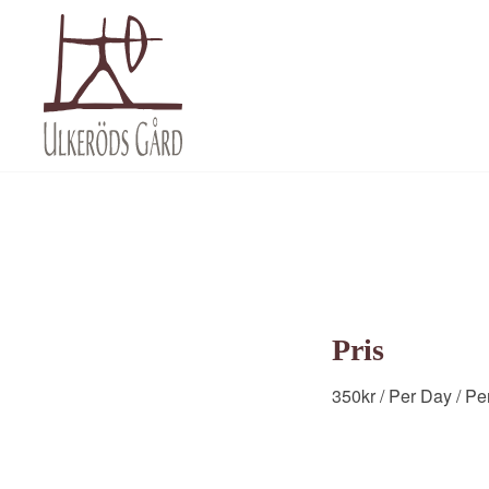
Pris
350
kr
/ Per Day
/ Pe