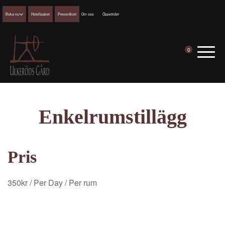
Boka nu
Hotellpaket
Presentkort
Om oss
Öppettider
0
Enkelrumstillägg
Pris
350
kr
/ Per Day
/ Per rum