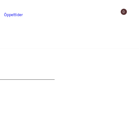
0
Öppettider
Gårdsbutik
Uppleva
Skjutbana och utbildning
Gården