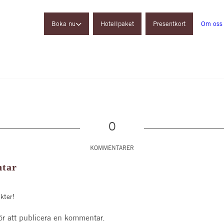
Boka nu
Hotellpaket
Presentkort
Om oss
Gårdshotell
Restaurang
Konferens
Ulkeröds Loge
0
KOMMENTARER
tar
kter!
ör att publicera en kommentar.