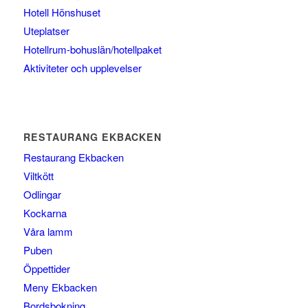
Hotell Hönshuset
Uteplatser
Hotellrum-bohuslän/hotellpaket
Aktiviteter och upplevelser
RESTAURANG EKBACKEN
Restaurang Ekbacken
Viltkött
Odlingar
Kockarna
Våra lamm
Puben
Öppettider
Meny Ekbacken
Bordsbokning