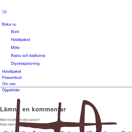
0
Boka nu
Bord
Hotellpaket
Möte
Bastu och badtunna
Dryckesprovning
Hotellpaket
Presentkort
Om oss
Öppettider
Lämna en kommentar
Want to join the discussion?
Dela med dig av dina synpunkter!