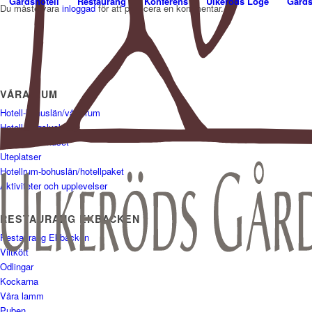
Gårdshotell
Restaurang
Konferens
Ulkeröds Loge
Gårds
Du måste vara
inloggad
för att publicera en kommentar.
VÅRA RUM
Hotell-bohuslän/våra rum
Hotell Ängslyckan
Hotell Hönshuset
Uteplatser
Hotellrum-bohuslän/hotellpaket
Aktiviteter och upplevelser
RESTAURANG EKBACKEN
Restaurang Ekbacken
Viltkött
Odlingar
Kockarna
Våra lamm
Puben