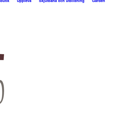
butik
Uppleva
Skjutbana och utbildning
Gården