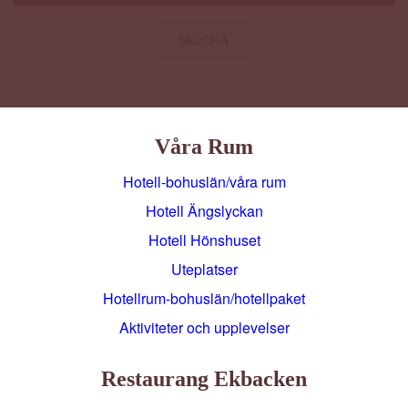
Våra Rum
Hotell-bohuslän/våra rum
Hotell Ängslyckan
Hotell Hönshuset
Uteplatser
Hotellrum-bohuslän/hotellpaket
Aktiviteter och upplevelser
Restaurang Ekbacken