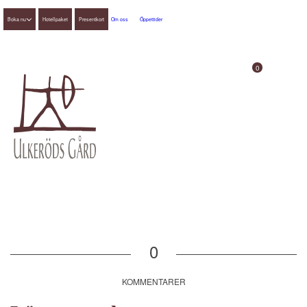
Boka nu
Hotellpaket
Presentkort
Om oss
Öppettider
0
0
KOMMENTARER