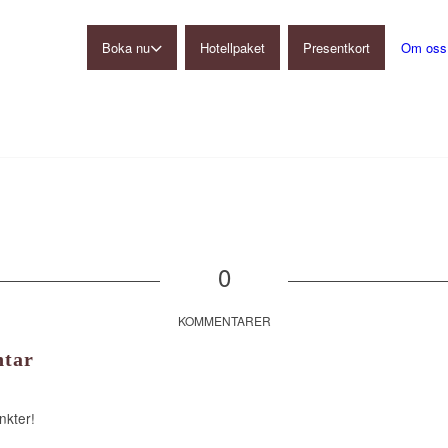
Boka nu
Hotellpaket
Presentkort
Om oss
Gårdshotell
Restaurang
Konferens
Ulkeröds Loge
0
KOMMENTARER
tar
nkter!