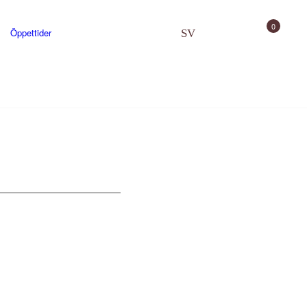
0
Öppettider
SV
EN
Gårdsbutik
Uppleva
Skjutbana och utbildning
Gården