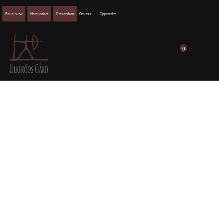
Boka nu
Hotellpaket
Presentkort
Om oss
Öppettider
0