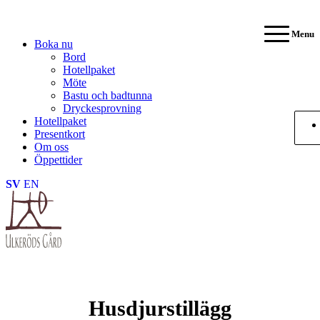
Menu
Boka nu
Bord
Hotellpaket
Möte
Bastu och badtunna
Dryckesprovning
Hotellpaket
Presentkort
Om oss
Öppettider
SV
EN
Husdjurstillägg