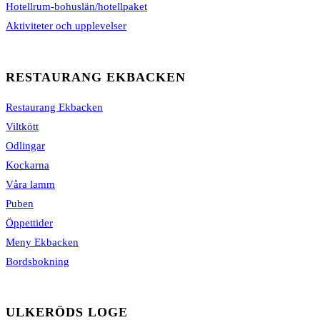
Hotellrum-bohuslän/hotellpaket
Aktiviteter och upplevelser
RESTAURANG EKBACKEN
Restaurang Ekbacken
Viltkött
Odlingar
Kockarna
Våra lamm
Puben
Öppettider
Meny Ekbacken
Bordsbokning
ULKERÖDS LOGE