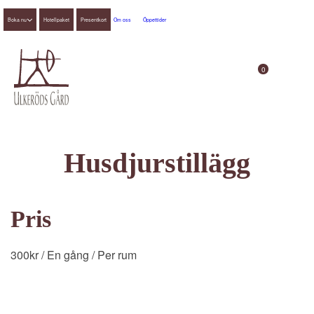
Boka nu
Hotellpaket
Presentkort
Om oss
Öppettider
0
Husdjurstillägg
Pris
300
kr
/ En gång
/ Per rum