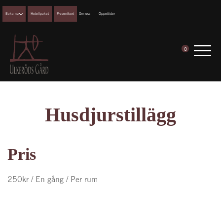
Boka nu
Hotellpaket
Presentkort
Om oss
Öppettider
0
Husdjurstillägg
Pris
250
kr
/ En gång
/ Per rum