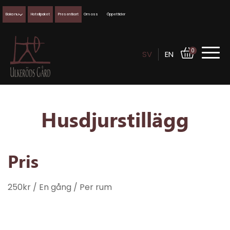
Boka nu
Hotellpaket
Presentkort
Om oss
Öppettider
0
SV
EN
Husdjurstillägg
Pris
250
kr
/ En gång
/ Per rum