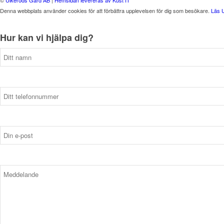
©
Ulkeröds Gård AB
|
Hemsidan levereras av Kust IT
Denna webbplats använder cookies för att förbättra upplevelsen för dig som besökare.
Läs 
Hur kan vi hjälpa dig?