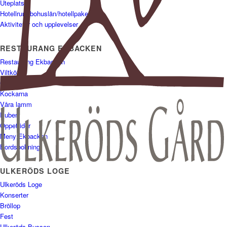
Uteplatser
Hotellrum-bohuslän/hotellpaket
Aktiviteter och upplevelser
RESTAURANG EKBACKEN
Restaurang Ekbacken
Viltkött
Odlingar
Kockarna
Våra lamm
Puben
Öppettider
Meny Ekbacken
Bordsbokning
ULKERÖDS LOGE
Ulkeröds Loge
Konserter
Bröllop
Fest
Ulkeröds Bussen