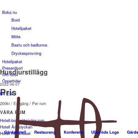
Boka nu
Bord
Hotellpaket
Möte
Bastu och badtunna
Dryckesprovning
Hotellpaket
Presentkort
Husdjurstillägg
Om oss
Öppettider
2022-06-07
Pris
SV
EN
200
kr
/ En gång
/ Per rum
VÅRA RUM
Hotell-bohuslän/våra rum
Hotell Ängslyckan
Gårdshotell
Restaurang
Konferens
Ulkeröds Loge
Gårds
Hotell Hönshuset