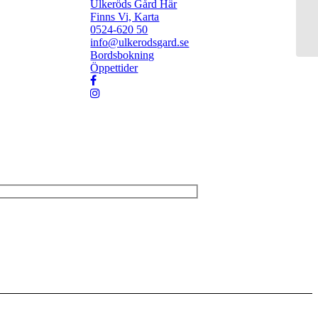
Ulkeröds Gård Här
Finns Vi, Karta
0524-620 50
info@ulkerodsgard.se
Bordsbokning
Öppettider