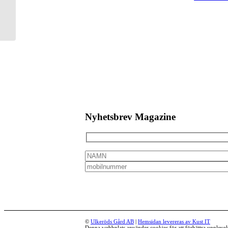
Nyhetsbrev Magazine
©
Ulkeröds Gård AB
|
Hemsidan levereras av Kust IT
Denna webbplats använder cookies för att förbättra uppleve