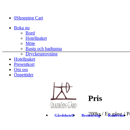
0
Shopping Cart
Boka nu
Bord
Hotellpaket
Möte
Bastu och badtunna
Dryckesprovning
Hotellpaket
Presentkort
Om oss
Öppettider
Pris
200
kr
/ En gång
/ P
Gårdshotell
Restaurang
Konferens