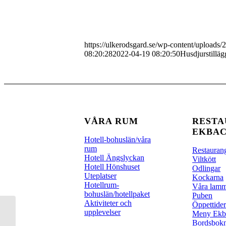
https://ulkerodsgard.se/wp-content/upload
08:20:28
2022-04-19 08:20:50
Husdjurstilläg
VÅRA RUM
REST
EKBA
Hotell-bohuslän/våra
rum
Restauran
Hotell Ängslyckan
Viltkött
Hotell Hönshuset
Odlingar
Uteplatser
Kockarna
Hotellrum-
Våra lam
bohuslän/hotellpaket
Puben
Aktiviteter och
Öppettide
upplevelser
Meny Ekb
Bordsbok
Husdjurstillägg