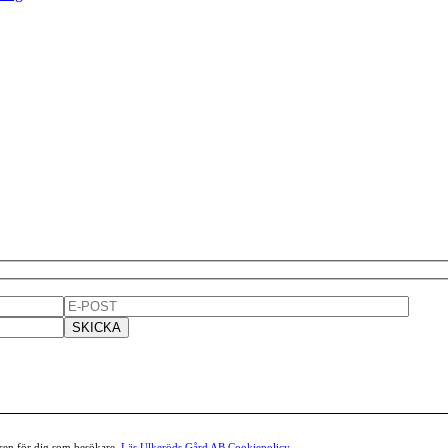
lsen för dig som besökare.
Läs Ulkeröds Gård AB Cookiepolicy.