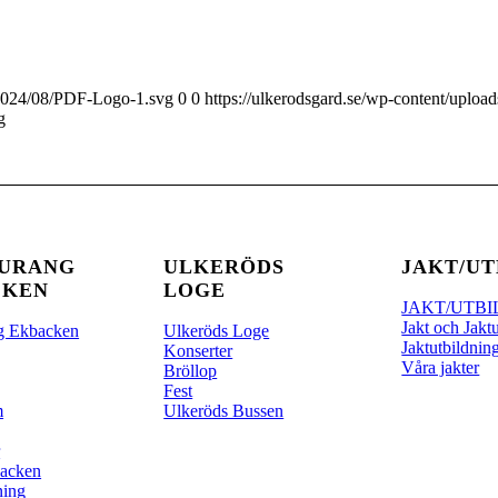
s/2024/08/PDF-Logo-1.svg
0
0
https://ulkerodsgard.se/wp-content/uplo
g
AURANG
ULKERÖDS
JAKT/UT
CKEN
LOGE
JAKT/UTB
Jakt och Jakt
g Ekbacken
Ulkeröds Loge
Jaktutbildnin
Konserter
Våra jakter
Bröllop
Fest
m
Ulkeröds Bussen
r
acken
ning