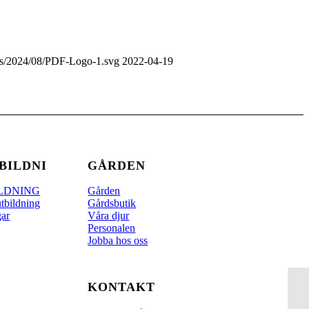
ads/2024/08/PDF-Logo-1.svg
2022-04-19
BILDNING
GÅRDEN
ILDNING
Gården
utbildning
Gårdsbutik
gar
Våra djur
Personalen
Jobba hos oss
KONTAKT
Ba