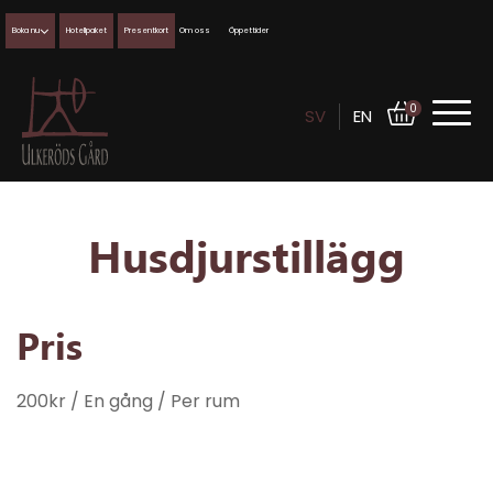
Boka nu
Hotellpaket
Presentkort
Om oss
Öppettider
0
SV
EN
Husdjurstillägg
Pris
200
kr
/ En gång
/ Per rum