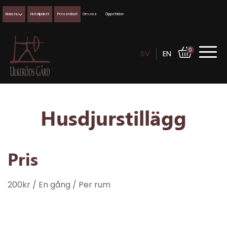
Boka nu
Hotellpaket
Presentkort
Om oss
Öppettider
0
SV
EN
Husdjurstillägg
Pris
200
kr
/ En gång
/ Per rum