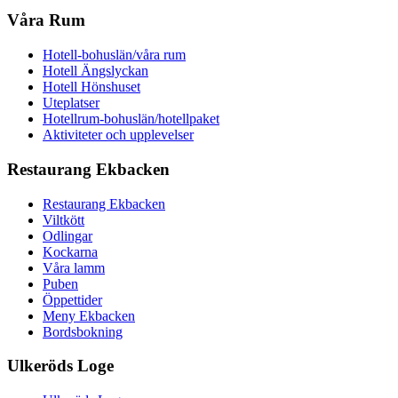
Våra Rum
Hotell-bohuslän/våra rum
Hotell Ängslyckan
Hotell Hönshuset
Uteplatser
Hotellrum-bohuslän/hotellpaket
Aktiviteter och upplevelser
Restaurang Ekbacken
Restaurang Ekbacken
Viltkött
Odlingar
Kockarna
Våra lamm
Puben
Öppettider
Meny Ekbacken
Bordsbokning
Ulkeröds Loge