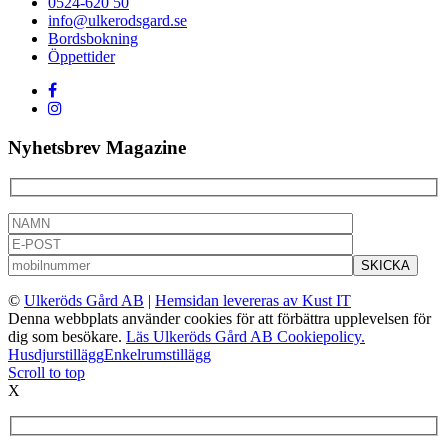
0524-620 50
info@ulkerodsgard.se
Bordsbokning
Öppettider
Nyhetsbrev Magazine
©
Ulkeröds Gård AB
|
Hemsidan levereras av Kust IT
Denna webbplats använder cookies för att förbättra upplevelsen för
dig som besökare.
Läs Ulkeröds Gård AB Cookiepolicy.
Husdjurstillägg
Enkelrumstillägg
Scroll to top
X