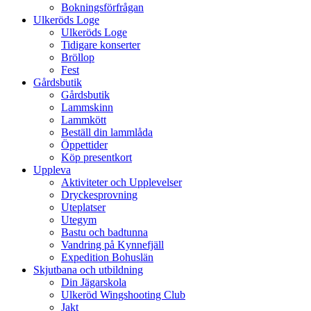
Bokningsförfrågan
Ulkeröds Loge
Ulkeröds Loge
Tidigare konserter
Bröllop
Fest
Gårdsbutik
Gårdsbutik
Lammskinn
Lammkött
Beställ din lammlåda
Öppettider
Köp presentkort
Uppleva
Aktiviteter och Upplevelser
Dryckesprovning
Uteplatser
Utegym
Bastu och badtunna
Vandring på Kynnefjäll
Expedition Bohuslän
Skjutbana och utbildning
Din Jägarskola
Ulkeröd Wingshooting Club
Jakt