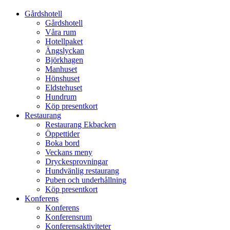
Gårdshotell
Gårdshotell
Våra rum
Hotellpaket
Ängslyckan
Björkhagen
Manhuset
Hönshuset
Eldstehuset
Hundrum
Köp presentkort
Restaurang
Restaurang Ekbacken
Öppettider
Boka bord
Veckans meny
Dryckesprovningar
Hundvänlig restaurang
Puben och underhållning
Köp presentkort
Konferens
Konferens
Konferensrum
Konferensaktiviteter