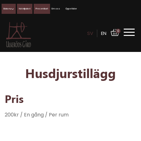
Boka nu
Hotellpaket
Presentkort
Om oss
Öppettider
0
SV
EN
Husdjurstillägg
Pris
200
kr
/ En gång
/ Per rum