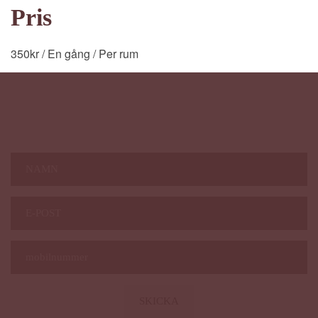
Pris
350
kr
/ En gång
/ Per rum
Nyhetsbrev Magazine