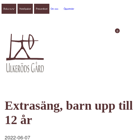
Boka nu
Hotellpaket
Presentkort
Om oss
Öppettider
0
Extrasäng, barn upp till
12 år
2022-06-07