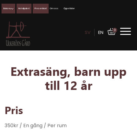
Boka nu
Hotellpaket
Presentkort
Om oss
Öppettider
0
SV
EN
Extrasäng, barn upp
till 12 år
Pris
350
kr
/ En gång
/ Per rum