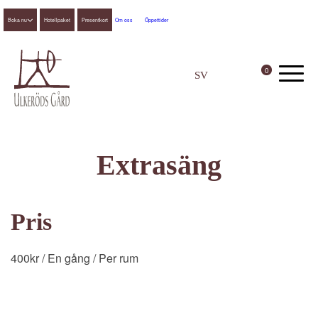
Boka nu
Hotellpaket
Presentkort
Om oss
Öppettider
0
SV
EN
Extrasäng
Pris
400
kr
/ En gång
/ Per rum