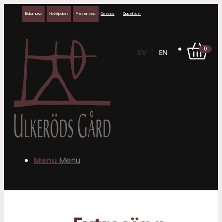
Boka nu
Hotellpaket
Presentkort
Om oss
Öppettider
0
SV
EN
Menu
Menu