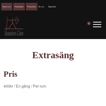
Boka nu
Hotellpaket
Presentkort
Om oss
Öppettider
0
Extrasäng
Pris
400
kr
/ En gång
/ Per rum