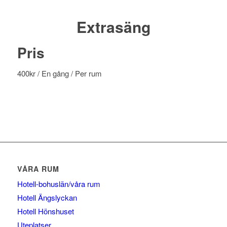
Extrasäng
Pris
400
kr
/ En gång
/ Per rum
VÅRA RUM
Hotell-bohuslän/våra rum
Hotell Ängslyckan
Hotell Hönshuset
Uteplatser