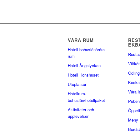
VÅRA RUM
RES
EKB
Hotell-bohuslän/våra
Resta
rum
Viltköt
Hotell Ängslyckan
Odling
Hotell Hönshuset
Kocka
Uteplatser
Våra 
Hotellrum-
bohuslän/hotellpaket
Puben
Aktiviteter och
Öppett
upplevelser
Meny 
Bords