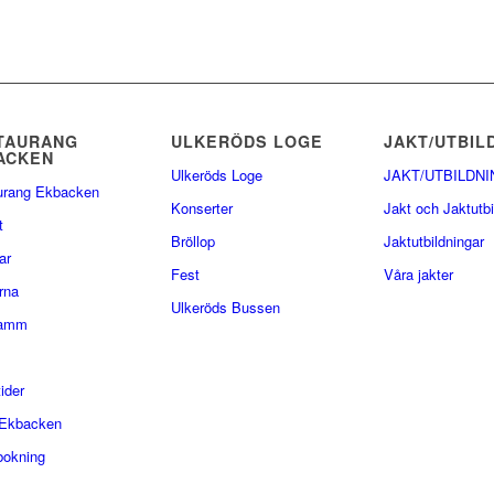
TAURANG
ULKERÖDS LOGE
JAKT/UTBIL
ACKEN
Ulkeröds Loge
JAKT/UTBILDNI
urang Ekbacken
Konserter
Jakt och Jaktutbi
t
Bröllop
Jaktutbildningar
ar
Fest
Våra jakter
rna
Ulkeröds Bussen
lamm
ider
Ekbacken
bokning