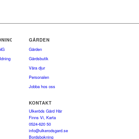
DNING
GÅRDEN
NG
Gården
ldning
Gårdsbutik
Våra djur
Personalen
Jobba hos oss
KONTAKT
Ulkeröds Gård Här
Finns Vi, Karta
0524-620 50
info@ulkerodsgard.se
Bordsbokning