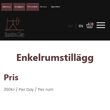
Boka nu
Hotellpaket
Presentkort
Om oss
Öppettider
0
SV
EN
Enkelrumstillägg
Pris
350
kr
/ Per Day
/ Per rum