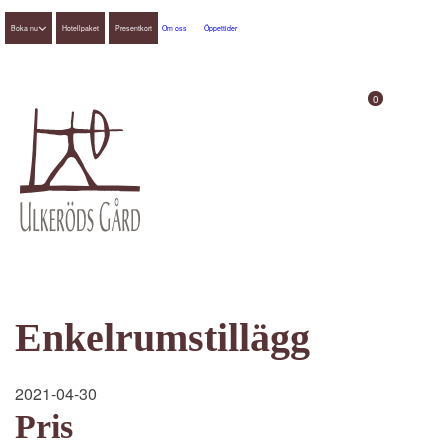
Boka nu
Hotellpaket
Presentkort
Om oss
Öppettider
0
Enkelrumstillägg
2021-04-30
Pris