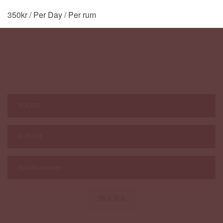
350
kr
/ Per Day
/ Per rum
Nyhetsbrev Magazine