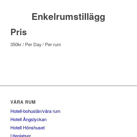
Enkelrumstillägg
Pris
350
kr
/ Per Day
/ Per rum
VÅRA RUM
Hotell-bohuslän/våra rum
Hotell Ängslyckan
Hotell Hönshuset
Uteplatser