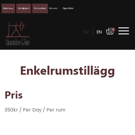
Boka nu
Hotellpaket
Presentkort
Om oss
Öppettider
0
SV
EN
Enkelrumstillägg
Pris
350
kr
/ Per Day
/ Per rum