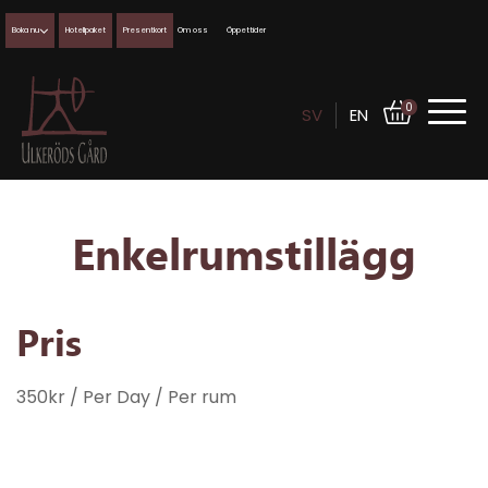
Boka nu
Hotellpaket
Presentkort
Om oss
Öppettider
0
SV
EN
Enkelrumstillägg
Pris
350
kr
/ Per Day
/ Per rum