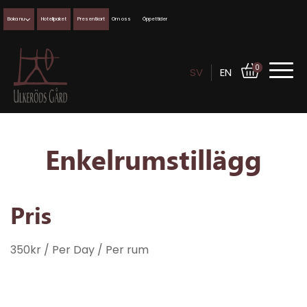
Boka nu
Hotellpaket
Presentkort
Om oss
Öppettider
0
SV
EN
Enkelrumstillägg
Pris
350
kr
/ Per Day
/ Per rum