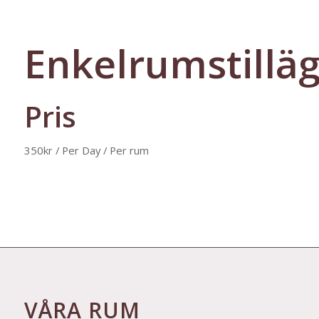
Enkelrumstillä
Pris
350
kr
/ Per Day
/ Per rum
VÅRA RUM