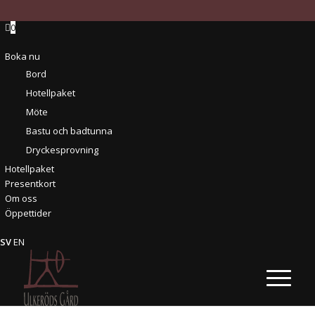
0
Boka nu
Bord
Hotellpaket
Möte
Bastu och badtunna
Dryckesprovning
Hotellpaket
Presentkort
Om oss
Öppettider
SV
EN