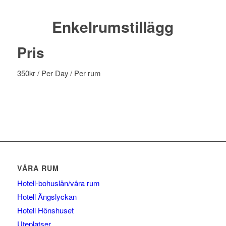
Enkelrumstillägg
Pris
350
kr
/ Per Day
/ Per rum
VÅRA RUM
Hotell-bohuslän/våra rum
Hotell Ängslyckan
Hotell Hönshuset
Uteplatser