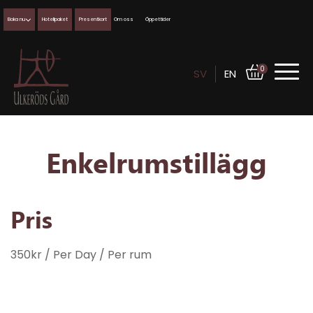
Boka nu
Hotellpaket
Presentkort
Om oss
Öppettider
0
SV
EN
Enkelrumstillägg
Pris
350
kr
/ Per Day
/ Per rum