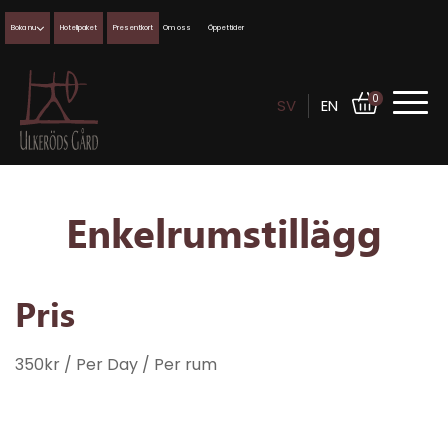
Boka nu
Hotellpaket
Presentkort
Om oss
Öppettider
0
SV
EN
Enkelrumstillägg
Pris
350
kr
/ Per Day
/ Per rum