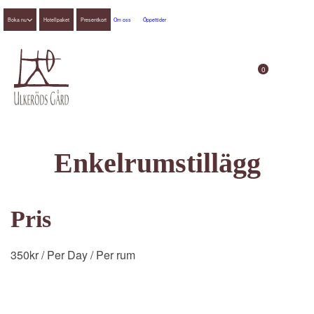
Boka nu
Hotellpaket
Presentkort
Om oss
Öppettider
0
Enkelrumstillägg
Pris
350
kr
/ Per Day
/ Per rum