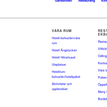
Gårdshotell
Restaurang
Kon
VÅRA RUM
RES
EKB
Hotell-bohuslän/våra
Resta
rum
Viltköt
Hotell Ängslyckan
Odling
Hotell Hönshuset
Kocka
Uteplatser
Våra 
Hotellrum-
bohuslän/hotellpaket
Puben
Aktiviteter och
Öppett
upplevelser
Meny 
Bords