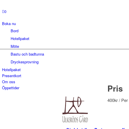
0
Boka nu
Bord
Hotellpaket
Möte
Bastu och badtunna
Dryckesprovning
Hotellpaket
Presentkort
Om oss
Pris
Öppettider
400
kr
/ Per