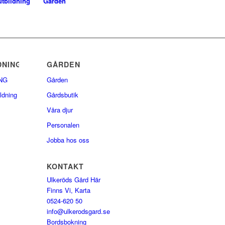
utbildning
Gården
DNING
GÅRDEN
NG
Gården
ldning
Gårdsbutik
Våra djur
Personalen
Jobba hos oss
KONTAKT
Ulkeröds Gård Här
Finns Vi, Karta
0524-620 50
info@ulkerodsgard.se
Bordsbokning