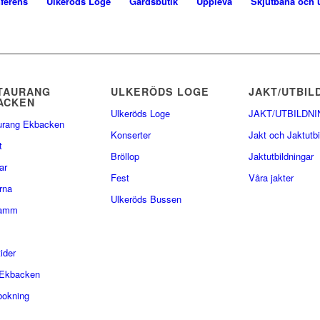
ferens
Ulkeröds Loge
Gårdsbutik
Uppleva
Skjutbana och 
TAURANG
ULKERÖDS LOGE
JAKT/UTBIL
ACKEN
Ulkeröds Loge
JAKT/UTBILDNI
urang Ekbacken
Konserter
Jakt och Jaktutbi
t
Bröllop
Jaktutbildningar
ar
Fest
Våra jakter
rna
Ulkeröds Bussen
lamm
ider
Ekbacken
bokning