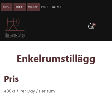
Boka nu
Hotellpaket
Presentkort
Om oss
Öppettider
0
Enkelrumstillägg
Pris
400
kr
/ Per Day
/ Per rum