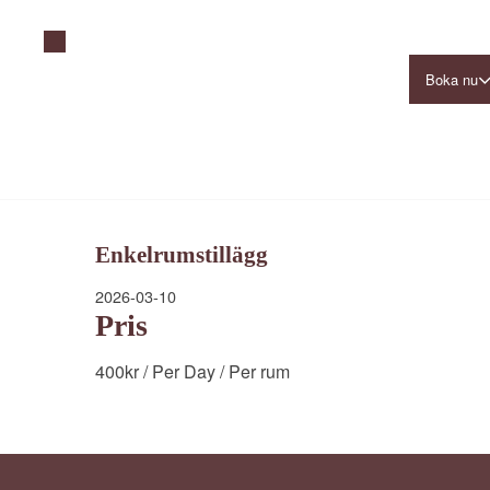
Boka nu
Enkelrumstillägg
2026-03-10
Pris
400
kr
/ Per Day
/ Per rum