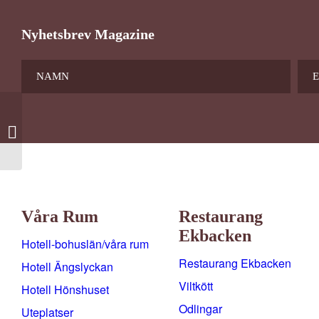
Nyhetsbrev Magazine
Enkelrumstillägg
Våra Rum
Restaurang
Ekbacken
Hotell-bohuslän/våra rum
Restaurang Ekbacken
Hotell Ängslyckan
Viltkött
Hotell Hönshuset
Odlingar
Uteplatser