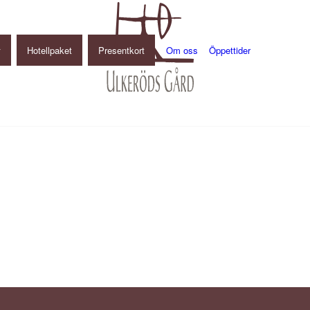
Hotellpaket
Presentkort
Om oss
Öppettider
Gårdshotell
Restaurang
Konferens
Ulkeröds Loge