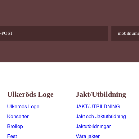
Ulkeröds Loge
Jakt/utbildning
Ulkeröds Loge
JAKT/UTBILDNING
Konserter
Jakt och Jaktutbildning
Bröllop
Jaktutbildningar
Fest
Våra jakter