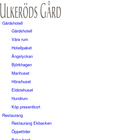
Gårdshotell
Gårdshotell
Våra rum
Hotellpaket
Ängslyckan
Björkhagen
Manhuset
Hönshuset
Eldstehuset
Hundrum
Köp presentkort
Restaurang
Restaurang Ekbacken
Öppettider
Boka bord