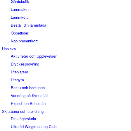
Gårdsbutik
Lammskinn
Lammkött
Beställ din lammlåda
Öppettider
Köp presentkort
Uppleva
Aktiviteter och Upplevelser
Dryckesprovning
Uteplatser
Utegym
Bastu och badtunna
Vandring på Kynnefjäll
Expedition Bohuslän
Skjutbana och utbildning
Din Jägarskola
Ulkeröd Wingshooting Club