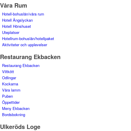
Våra Rum
Hotell-bohuslän/våra rum
Hotell Ängslyckan
Hotell Hönshuset
Uteplatser
Hotellrum-bohuslän/hotellpaket
Aktiviteter och upplevelser
Restaurang Ekbacken
Restaurang Ekbacken
Viltkött
Odlingar
Kockarna
Våra lamm
Puben
Öppettider
Meny Ekbacken
Bordsbokning
Ulkeröds Loge