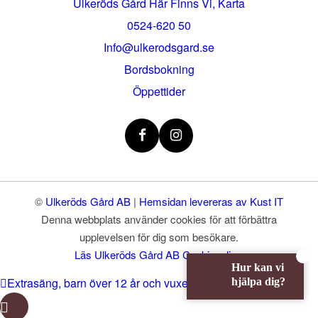
Ulkeröds Gård Här Finns Vi, Karta
0524-620 50
info@ulkerodsgard.se
Bordsbokning
Öppettider
©
Ulkeröds Gård AB
|
Hemsidan levereras av Kust IT
Denna webbplats använder cookies för att förbättra
upplevelsen för dig som besökare.
Läs Ulkeröds Gård AB Cookiepolicy.
Hur kan vi
Extrasäng, barn över 12 år och vuxen
Enkelrumstillägg
hjälpa dig?