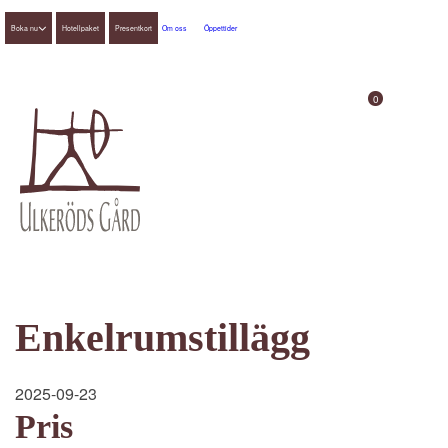
Boka nu
Hotellpaket
Presentkort
Om oss
Öppettider
0
Enkelrumstillägg
2025-09-23
Pris