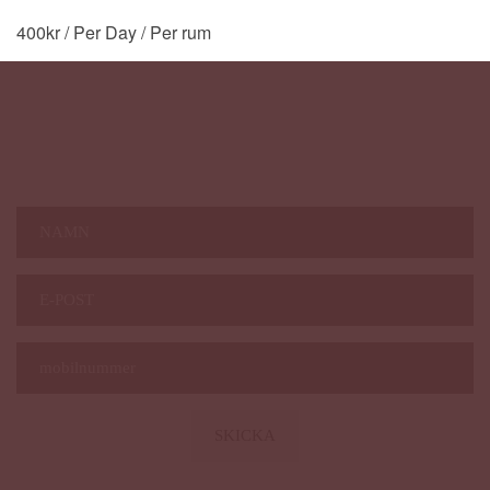
400
kr
/ Per Day
/ Per rum
Nyhetsbrev Magazine