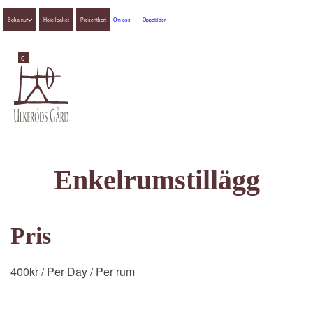
Boka nu
Hotellpaket
Presentkort
Om oss
Öppettider
0
Enkelrumstillägg
Pris
400
kr
/ Per Day
/ Per rum