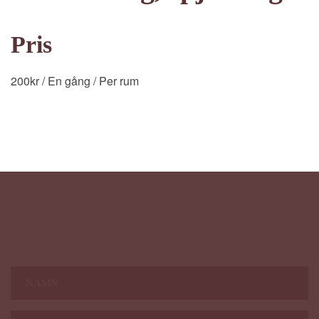
Pris
200
kr
/ En gång
/ Per rum
Nyhetsbrev Magazine