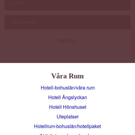
Våra Rum
Hotell-bohuslän/våra rum
Hotell Ängslyckan
Hotell Hönshuset
Uteplatser
Hotellrum-bohuslän/hotellpaket