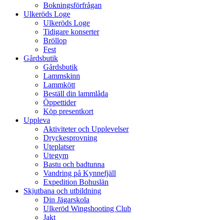
Bokningsförfrågan
Ulkeröds Loge
Ulkeröds Loge
Tidigare konserter
Bröllop
Fest
Gårdsbutik
Gårdsbutik
Lammskinn
Lammkött
Beställ din lammlåda
Öppettider
Köp presentkort
Uppleva
Aktiviteter och Upplevelser
Dryckesprovning
Uteplatser
Utegym
Bastu och badtunna
Vandring på Kynnefjäll
Expedition Bohuslän
Skjutbana och utbildning
Din Jägarskola
Ulkeröd Wingshooting Club
Jakt