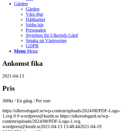
Gården
Gården
Våra djur
Hållbarhet
Jobba här
Personalen
Styrelsen för Ulkeröds Gård
Smaka på Västsverige
GDPR
Menu
Menu
Ankomst fika
2021-04-13
Pris
300
kr
/ En gång
/ Per rum
https://ulkerodsgard.se/wp-content/uploads/2024/08/PDF-Logo-
1.svg
0
0
wordpress@kustit.se
https://ulkerodsgard.se/wp-
content/uploads/2024/08/PDF-Logo-1.svg
wordpress@kustit.se
2021-04-13 13:48:44
2021-04-19