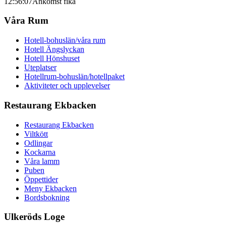
12:56:07
Ankomst fika
Våra Rum
Hotell-bohuslän/våra rum
Hotell Ängslyckan
Hotell Hönshuset
Uteplatser
Hotellrum-bohuslän/hotellpaket
Aktiviteter och upplevelser
Restaurang Ekbacken
Restaurang Ekbacken
Viltkött
Odlingar
Kockarna
Våra lamm
Puben
Öppettider
Meny Ekbacken
Bordsbokning
Ulkeröds Loge