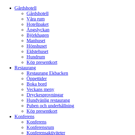
Gårdshotell
Gårdshotell
Våra rum
Hotellpaket
Ängslyckan
Björkhagen
Manhuset
Hönshuset
Eldstehuset
Hundrum
Köp presentkort
Restaurang
Restaurang Ekbacken
Öppettider
Boka bord
Veckans meny
Dryckesprovningar
Hundvänlig restaurang
Puben och underhållning
Köp presentkort
Konferens
Konferens
Konferensrum
Konferensaktiviteter