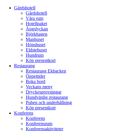
Gårdshotell
Gårdshotell
Våra rum
Hotellpaket
Ängslyckan
Björkhagen
Manhuset
Hönshuset
Eldstehuset
Hundrum
Köp presentkort
Restaurang
Restaurang Ekbacken
Öppettider
Boka bord
Veckans meny
Dryckesprovningar
Hundvänlig restaurang
Puben och underhållning
Köp presentkort
Konferens
Konferens
Konferensrum
Konferensaktiviteter