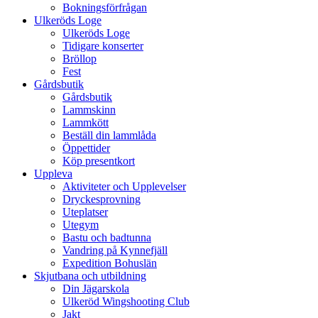
Bokningsförfrågan
Ulkeröds Loge
Ulkeröds Loge
Tidigare konserter
Bröllop
Fest
Gårdsbutik
Gårdsbutik
Lammskinn
Lammkött
Beställ din lammlåda
Öppettider
Köp presentkort
Uppleva
Aktiviteter och Upplevelser
Dryckesprovning
Uteplatser
Utegym
Bastu och badtunna
Vandring på Kynnefjäll
Expedition Bohuslän
Skjutbana och utbildning
Din Jägarskola
Ulkeröd Wingshooting Club
Jakt