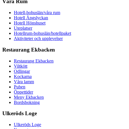
Våra Rum
Hotell-bohuslän/våra rum
Hotell Ängslyckan
Hotell Hönshuset
Uteplatser
Hotellrum-bohuslän/hotellpaket
Aktiviteter och upplevelser
Restaurang Ekbacken
Restaurang Ekbacken
Viltkött
Odlingar
Kockarna
Våra lamm
Puben
Öppettider
Meny Ekbacken
Bordsbokning
Ulkeröds Loge
Ulkeröds Loge