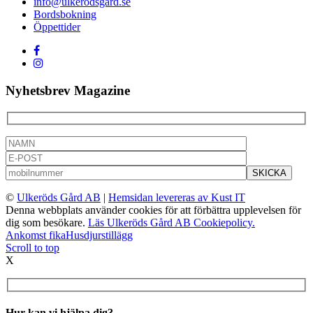
info@ulkerodsgard.se
Bordsbokning
Öppettider
Nyhetsbrev Magazine
©
Ulkeröds Gård AB
|
Hemsidan levereras av Kust IT
Denna webbplats använder cookies för att förbättra upplevelsen för
dig som besökare.
Läs Ulkeröds Gård AB Cookiepolicy.
Ankomst fika
Husdjurstillägg
Scroll to top
X
Hur kan vi hjälpa dig?